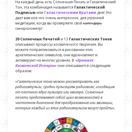
На каждый день есть Солнечная Печать и Галактический
Тон, эта комбинация называется
Галактической
Подписью
или
Галактическими Вратами
дня! Это
дает вам кое-что очень интересное, для утренней
медитации, когда вы проверяете свой
календарь
синхронометр!
20 Солнечных Печатей
и 13
Галактических Тонов
описывают процессы космического творения. Вы
можете попрактиковаться в рисовании этих
архетипических символов, они вдохновляют и
активируют на многих уровнях. В «
Хрониках
Космической Истории
» они описываются следующим
образом:
«Галактические тона можно рассматривать как
радиоимпульсы, сродни пульсациям радиоволн, исходящим
от плотного ядра пульсара или квазара. Солнечные
печати представляют собой цикл возможностей в
частотном диапазоне для преобразования или эволюции,
которые каждый из этих радиоимпульсов могут пройти».