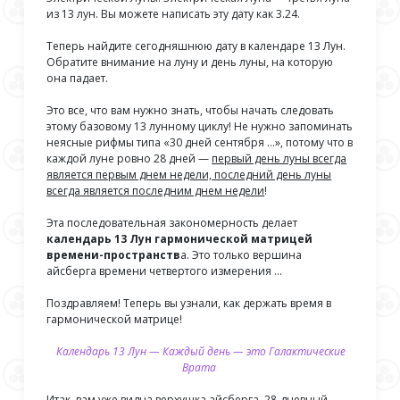
из 13 лун. Вы можете написать эту дату как 3.24.
Теперь найдите сегодняшнюю дату в календаре 13 Лун.
Обратите внимание на луну и день луны, на которую
она падает.
Это все, что вам нужно знать, чтобы начать следовать
этому базовому 13 лунному циклу! Не нужно запоминать
неясные рифмы типа «30 дней сентября …», потому что в
каждой луне ровно 28 дней —
первый день луны всегда
является первым днем недели, последний день луны
всегда является последним днем недели
!
Эта последовательная закономерность делает
календарь 13 Лун гармонической
матрицей
времени-
пространств
а. Это только вершина
айсберга времени четвертого измерения …
Поздравляем! Теперь вы узнали, как держать время в
гармонической матрице!
Календарь 13 Лун — Каждый день — это Галактические
Врата
Итак, вам уже видна верхушка айсберга. 28-дневный