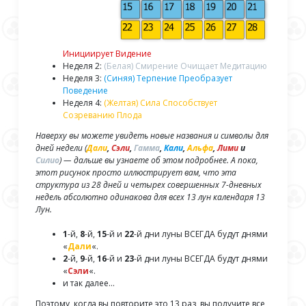
Инициирует Видение
Неделя 2:
(Белая) Смирение Очищает Медитацию
Неделя 3:
(Синяя) Терпение Преобразует
Поведение
Неделя 4:
(Желтая) Сила Способствует
Созреванию Плода
Наверху вы можете увидеть новые названия и символы для
дней недели (
Дали
,
Сэли
,
Гамма
,
Кали
,
Альфа
,
Лими
и
Силио
) — дальше вы узнаете об этом подробнее. А пока,
этот рисунок просто иллюстрирует вам, что эта
структура из 28 дней и четырех совершенных 7-дневных
недель абсолютно одинакова для всех 13 лун календаря 13
Лун.
1
-й,
8
-й,
15
-й и
22
-й дни луны ВСЕГДА будут днями
«
Дали
«.
2
-й,
9
-й,
16
-й и
23
-й дни луны ВСЕГДА будут днями
«
Сэли
«.
и так далее…
Поэтому, когда вы повторите это 13 раз, вы получите все