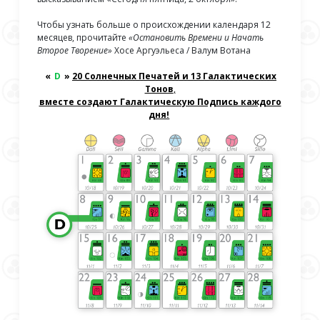
Чтобы узнать больше о происхождении календаря 12
месяцев, прочитайте
«Остановить Времени и Начать
Второе Творение»
Хосе Аргуэльеса / Валум Вотана
«
D
»
20 Солнечных Печатей и 13 Галактических
Тонов
,
вместе создают Галактическую Подпись каждого
дня!