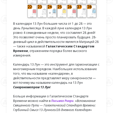
В календаре 13 Лун большие числа от 1 до 28 — это
день Луны/месяца. В каждой луне календаря 13 Лун
ровно 4 семидневные недели, что составляет 28 дней!
Это позволяет очень просто планировать будущее. 28-
дневный цикл в действительности является Матрицей 28
— также называемой
Галактическим Стандартом
Времени
, отражением порядка более высокого
измерения.
Календарь 13 Лун — это инструмент для гармонизации с
многомерным порядком. Наибольшее использование
того, что мы называем «календарем», в
действительности представляет меру синхронности —
вот почему мы называем календарь на 13 Лун
Синхронометром
13 Лун
!
Больше информации о Галактическом Стандарте
Времени можно найти в
Письмах Ринри
. «
Вспоминание
Священного Пути — Галактический Стандарт Времени:
Глубинный Смысл 13-Лунного/28-дневного Календаря
«