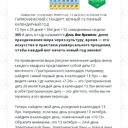
ГАРМОНИЧЕСКИЙ СТАНДАРТ: ВЕЧНЫЙ 13-ЛУННЫЙ
КАЛЕНДАРНЫЙ ГОД
13 Лун х 28 дней = 364 дня = 52 семидневных недели.
365
-й день в году называется
День Вне Времени
,
днем
празднования мира через культуру, время — это
искусство и практики универсального прощения,
чтобы каждый мог начать новый год заново!
На приведенном выше рисунке маленькие цифры внизу
каждого квадрата представляют собой даты 12-
месячного / Григорианского календаря. Например,
найдите самый первый день в календаре 13 Лун — вы
видите ниже, где написано «7-26» — это Григорианская
дата 26 июля! Каждый день в календаре 13 Лун включает
в себя Григорианскую дату — это для того, чтобы мы не
терялись в это время перехода.
Теперь найдите свой день рождения в календаре 13
Лун. Например, если ваш день рождения 13 октября,
найдите в календаре день, помеченный как «10-13».
Обратите внимание, что 13 октября — 24-й день
Электрической Луны. Электрическая Луна — третья луна