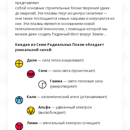
представляют
собой основные строительные блоки творения (даже
до кварков!). Эти плазмы текут из центра галактики —
они также поглощаются семью чакрами и излучаются из
них. Эти плазмы являются основанием новой
телепатической технологии, с помощью которой мы
можем даже создать Радужный Мост вокруг Земли …
Каждая из Семи Радиальных Плазм обладает
уникальной силой:
Дали
— сила тепла (нацеливает)
Сэли
— сила света (проистекает)
Гамма
— свето-тепловая сила
(умиротворяет)
Кали
— каталитический агент (устанавливает)
Альфа
— удвоенный электрон
(высвобождает)
Лими
— ментальный электрон (очищает)