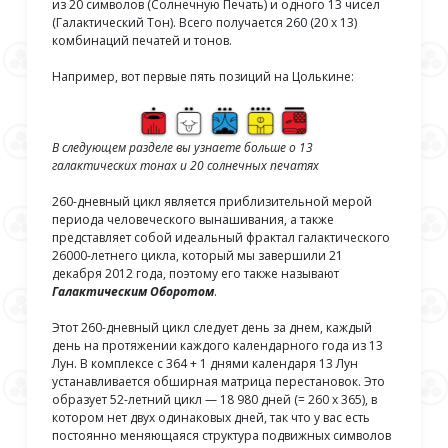
из 20 символов (Солнечную Печать) и одного 13 чисел
(Галактический Тон). Всего получается 260 (20 х 13)
комбинаций печатей и тонов.
Например, вот первые пять позиций на Цолькине:
В следующем разделе вы узнаете больше о 13
галактических тонах и 20 солнечных печатях
260-дневный цикл является приблизительной мерой
периода человеческого вынашивания, а также
представляет собой идеальный фрактал галактического
26000-летнего цикла, который мы завершили 21
декабря 2012 года, поэтому его также называют
Галактическим Оборотом
.
Этот 260-дневный цикл следует день за днем, каждый
день на протяжении каждого календарного года из 13
Лун. В комплексе с 364 + 1 днями календаря 13 Лун
устанавливается обширная матрица перестановок. Это
образует 52-летний цикл — 18 980 дней (= 260 x 365), в
котором нет двух одинаковых дней, так что у вас есть
постоянно меняющаяся структура подвижных символов