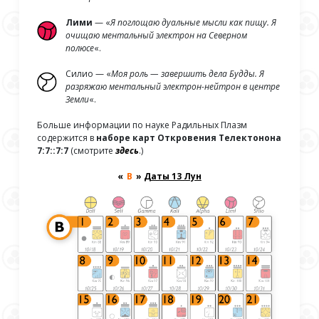
Лими
— «
Я поглощаю дуальные мысли как пищу. Я
очищаю ментальный электрон на Северном
полюсе
«.
Силио — «
Моя роль — завершить дела Будды. Я
разряжаю ментальный электрон-нейтрон в центре
Земли
«.
Больше информации по науке Радильных Плазм
содержится в
наборе карт Откровения Телектонона
7:7::7:7
(смотрите
здесь
.)
«
В
»
Д
аты 13 Лун