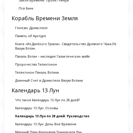
Закон Времени: Проект Ринри
Пси Банк
Корабль Времени Земля
Генезис Дримспелл
Память об Арктуре
Книга «Из Далёкого Тулана». Свидетельство Древнего Чака-Ле.
Валум Вотан.
Пакаль Вотан – наследие Галактических майя
Пророчество Телектонон
Телектонон Пакаль Вотана
Длинный Счет и Дримспелл Валум Вотана
Календарь 13 Лун
Что такое Календарь 13 Лун по 28 дней?
Календарь 13 Лун: Основы
Календарь 13 Лун по 28 дней: Руководство
Календарь 13 Лун: День Вне Времени
Мирный План Календаря Тринадцати Лун