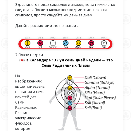
Здесь много новых символов и знаков, но за ними легко
следовать. После знакомства с кодами этих знаков и
символов, просто следуйте им день за днем.
Давайте рассмотрим это по шагам …
7 Плазм недели
«
А
»
в Календаре 13 Лун семь дней недели — это
Семь Радиальных Плазм
На
изображениях
выше приведены
названия и семь
печатей для
Семи
Радиальных
Плазм:
электрических
флюидов,
которые