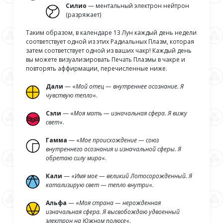
Силио
— ментальный электрон нейтрон
(разряжает)
Таким образом, в календаре 13 Лун каждый день недели
соответствует одной из этих Радиальных Плазм, которая
затем соответствует одной из ваших чакр! Каждый день
вы можете визуализировать Печать Плазмы в чакре и
повторять аффирмации, перечисленные ниже.
Дали
— «
Мой отец — внутреннее осознание. Я
чувствую тепло
«.
Сэли
— «
Моя мать — изначальная сфера. Я вижу
свет
«.
Гамма
— «
Мое происхождение — союз
внутреннего осознания и изначальной сферы. Я
обретаю силу мира
«.
Кали
— «
Имя мое — великий Лотосорожденный. Я
катализирую свет — тепло внутри
«.
Альфа
— «
Моя страна — нерожденная
изначальная сфера. Я высвобождаю удвоенный
электрон на Южном полюсе
«.