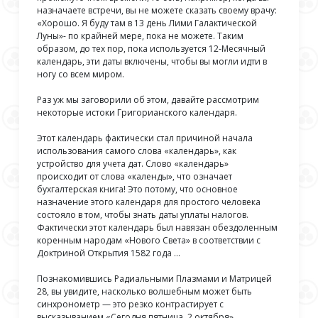
назначаете встречи, вы не можете сказать своему врачу:
«Хорошо. Я буду там в 13 день Лими Галактической
Луны»- по крайней мере, пока не можете. Таким
образом, до тех пор, пока используется 12-Месячный
календарь, эти даты включены, чтобы вы могли идти в
ногу со всем миром.
Раз уж мы заговорили об этом, давайте рассмотрим
некоторые истоки Григорианского календаря.
Этот календарь фактически стал причиной начала
использования самого слова «календарь», как
устройство для учета дат. Слово «календарь»
происходит от слова «календы», что означает
бухгалтерская книга! Это потому, что основное
назначение этого календаря для простого человека
состояло в том, чтобы знать даты уплаты налогов.
Фактически этот календарь был навязан обездоленным
коренным народам «Нового Света» в соответствии с
Доктриной Открытия 1582 года …
Познакомившись Радиальными Плазмами и Матрицей
28, вы увидите, насколько волшебным может быть
синхронометр — это резко контрастирует с
высказыванием «Сегодня пятница, 2 октября».