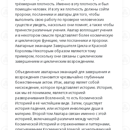
трёхмерная плотность. Именно в эту плотность и был
помещён человек. И в эту же плотность должны сойти
пророки, посланники и аватары для того, чтобы
выполнить свою работу по проверке человеческих
существ и увидеть, насколько они помнят, а также чтобы
принести различные учения. Аватар воплощает учения
и в некотором смысле представляет более космическую
и циклическую функцию, чем посланники и пророки.
Аватарные эманации Завершателя Цикла и Красной
Королевы Некоторым образом являются тому
примером, поскольку они связаны с циклическим
завершением и циклическим возрождением.
Объединение аватарных эманаций для завершения и
возрождения становится чрезвычайно глубинным
божественным актом. Итак, аватар являет собой
нисхождение, которое представляет историю. История,
как мы её понимаем, является историей
разворачивания Вселенной, то есть Космической
Историей в её чистейшем виде. Затем, существует
история падения, или история инволюции души в
материю. Второй том Аватара связан именно с этой
историей, включающей различия между чистой
Космической Историей и отражениями и паттернами,
описываемыми Космической Наукой, исчерпывающей