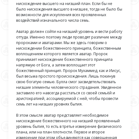
нисхождение высшего на низший план. Если бы не
было нисхождения высшего в низшее, тогда не было бы
возможности для искупления всех проявленных
воздействий изначального числа семь.
Аватар должен сойти на низший уровень и вести работу
оттуда. Именно поэтому люди проводят различие между
пророками и аватарами. Мы же здесь говорим о
нисхождении божественного принципа, божественным
воплощением которого является аватар. Пророк
принимает нисхождение божественного принципа
напрямую от Бога, а затем воплощает этот
божественный принцип. Пророк Мухаммед, как и Иисус,
был весьма простого происхождения. Лишь покинув
свою богатую семью. Булла смог засвидетельствовать
низшие элементы человеческого страдания. Увиденное
заставило его навсегда расстаться со своей семьёй и
аристократией, ассоциируемой с ней, чтобы провести
семь лет на низших уровнях бытия.
В этом смысле аватар представляет необходимое
нисхождение божественного на низший проявленный
уровень бытия, то есть в третье измерение физического
плана, или на план плотности. Первое и второе
измерение при этом объединяются как совершенная