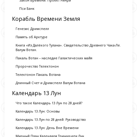
Закон Времени: Проект Ринри
Пси Банк
Корабль Времени Земля
Генезис Дримспелл
Память об Арктуре
Книга «Из Далёкого Тулана». Свидетельство Древнего Чака-Ле.
Валум Вотан.
Пакаль Вотан – наследие Галактических майя
Пророчество Телектонон
Телектонон Пакаль Вотана
Длинный Счет и Дримспелл Валум Вотана
Календарь 13 Лун
Что такое Календарь 13 Лун по 28 дней?
Календарь 13 Лун: Основы
Календарь 13 Лун по 28 дней: Руководство
Календарь 13 Лун: День Вне Времени
Мирный План Календаря Тринадцати Лун