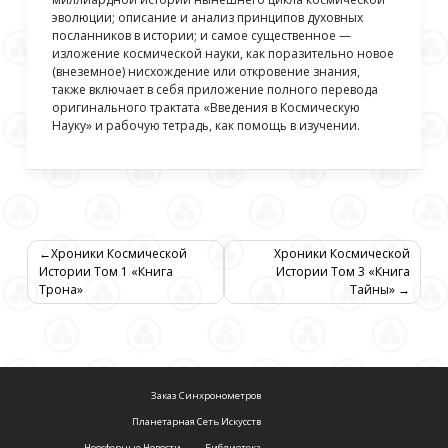
эволюции; описание и анализ принципов духовных
посланников в истории; и самое существенное —
изложение космической науки, как поразительно новое
(внеземное) нисхождение или откровение знания,
также включает в себя приложение полного перевода
оригинального трактата «Введения в Космическую
Науку» и рабочую тетрадь, как помощь в изучении.
Навигация
Хроники Космической
Хроники Космической
Истории Том 1 «Книга
Истории Том 3 «Книга
по
Трона»
Тайны»
записям
Заказ Синхронометров
Планетарная Сеть Искусств
Ноосферные Новости
Библиотека