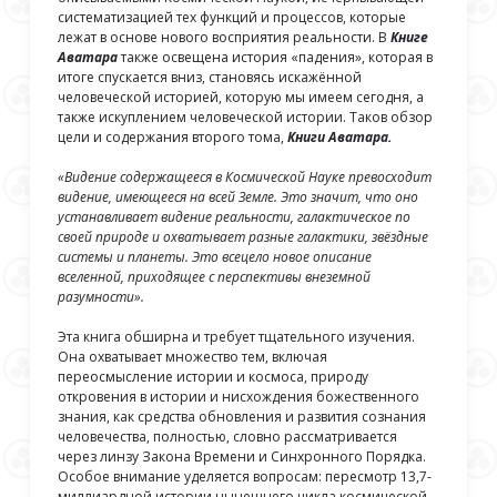
систематизацией тех функций и процессов, которые
лежат в основе нового восприятия реальности. В
Книге
Аватара
также освещена история «падения», которая в
итоге спускается вниз, становясь искажённой
человеческой историей, которую мы имеем сегодня, а
также искуплением человеческой истории. Таков обзор
цели и содержания второго тома,
Книги Аватара.
«Видение содержащееся в Космической Науке превосходит
видение, имеющееся на всей Земле. Это значит, что оно
устанавливает видение реальности, галактическое по
своей природе и охватывает разные галактики, звёздные
системы и планеты. Это всецело новое описание
вселенной, приходящее с перспективы внеземной
разумности».
Эта книга обширна и требует тщательного изучения.
Она охватывает множество тем, включая
переосмысление истории и космоса, природу
откровения в истории и нисхождения божественного
знания, как средства обновления и развития сознания
человечества, полностью, словно рассматривается
через линзу Закона Времени и Синхронного Порядка.
Особое внимание уделяется вопросам: пересмотр 13,7-
миллиардной истории нынешнего цикла космической