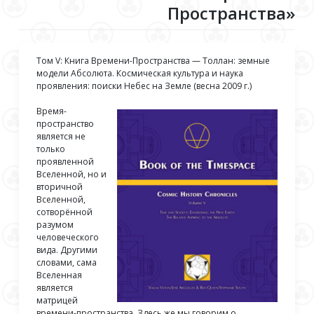
Пространства»
Том V: Книга Времени-Пространства — Толлан: земные
модели Абсолюта. Космическая культура и наука
проявления: поиски Небес на Земле (весна 2009 г.)
Время-
пространство
является не
только
проявленной
Вселенной, но и
вторичной
Вселенной,
сотворённой
разумом
человеческого
вида. Другими
словами, сама
Вселенная
является
матрицей
времени-пространства. Здесь же мы говорим о