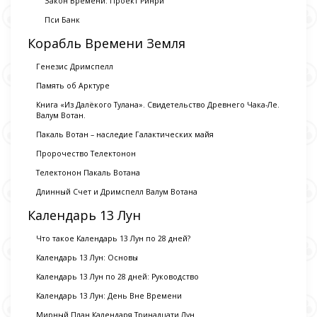
Закон Времени: Проект Ринри
Пси Банк
Корабль Времени Земля
Генезис Дримспелл
Память об Арктуре
Книга «Из Далёкого Тулана». Свидетельство Древнего Чака-Ле.
Валум Вотан.
Пакаль Вотан – наследие Галактических майя
Пророчество Телектонон
Телектонон Пакаль Вотана
Длинный Счет и Дримспелл Валум Вотана
Календарь 13 Лун
Что такое Календарь 13 Лун по 28 дней?
Календарь 13 Лун: Основы
Календарь 13 Лун по 28 дней: Руководство
Календарь 13 Лун: День Вне Времени
Мирный План Календаря Тринадцати Лун