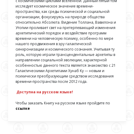
с космическими циклами вселенной. Данный пятый том
исследует космическое значение времени-
пространства, как среды психической и социальной
организации, фокусируясь на природе общества
относительно Абсолюта. Видение Толлана, Вавилона и
Утопии проливает свет на претерпевающий изменения
архетипический порядок и воздействие программ
времени на человеческую психику, особенно по мере
нашего продвижения в эру галактической
синхронизации и космического сознания. Учитывая ту
роль, которую играли трансцендентальные архетипы в
направлении социальной эволюции, характерной
особенностью данного текста является знакомство с 21
Галактическими Архетипами Хунаб Ку — новым и
психически преобразующим средством исследования
времени-пространства после 2012 года.
Доступна на русском языке!
Чтобы заказать Книгу на русском языке пройдите по
ссылке