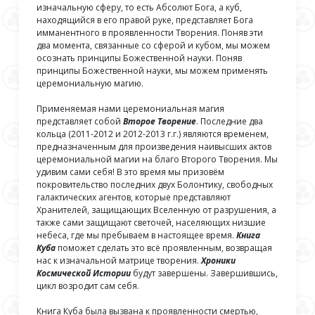
изначальную сферу, то есть Абсолют Бога, а куб,
находящийся в его правой руке, представляет Бога
имманентного в проявленности Творения. Поняв эти
два момента, связанные со сферой и кубом, мы можем
осознать принципы Божественной науки. Поняв
принципы Божественной науки, мы можем применять
церемониальную магию.
Применяемая нами церемониальная магия
представляет собой
Второе Творение
. Последние два
кольца (2011-2012 и 2012-2013 г.г.) являются временем,
предназначенным для произведения наивысших актов
церемониальной магии на благо Второго Творения. Мы
удивим сами себя! В это время мы призовём
покровительство последних двух Болонтику, свободных
галактических агентов, которые представляют
Хранителей, защищающих Вселенную от разрушения, а
также сами защищают светочей, населяющих низшие
небеса, где мы пребываем в настоящее время.
Книга
Куба
поможет сделать это всё проявленным, возвращая
нас к изначальной матрице творения.
Хроники
Космической Истории
будут завершены. Завершившись,
цикл возродит сам себя.
Книга Куба была вызвана к проявленности смертью,