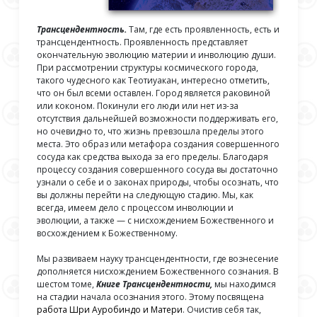
Трансцендентность.
Там, где есть проявленность, есть и
трансцендентность. Проявленность представляет
окончательную эволюцию материи и инволюцию души.
При рассмотрении структуры космического города,
такого чудесного как Теотиуакан, интересно отметить,
что он был всеми оставлен. Город является раковиной
или коконом. Покинули его люди или нет из-за
отсутствия дальнейшей возможности поддерживать его,
но очевидно то, что жизнь превзошла пределы этого
места. Это образ или метафора создания совершенного
сосуда как средства выхода за его пределы. Благодаря
процессу создания совершенного сосуда вы достаточно
узнали о себе и о законах природы, чтобы осознать, что
вы должны перейти на следующую стадию. Мы, как
всегда, имеем дело с процессом инволюции и
эволюции, а также — с нисхождением Божественного и
восхождением к Божественному.
Мы развиваем науку трансцендентности, где вознесение
дополняется нисхождением Божественного сознания. В
шестом томе,
Книге Трансцендентности,
мы находимся
на стадии начала осознания этого. Этому посвящена
работа Шри Ауробиндо и Матери
. Очистив себя так,