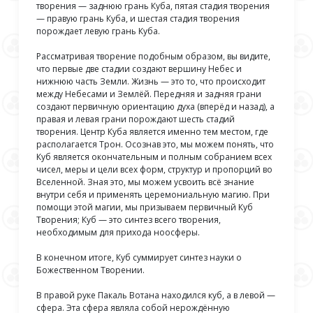
творения — заднюю грань Куба, пятая стадия творения
— правую грань Куба, и шестая стадия творения
порождает левую грань Куба.
Рассматривая творение подобным образом, вы видите,
что первые две стадии создают вершину Небес и
нижнюю часть Земли. Жизнь — это то, что происходит
между Небесами и Землёй. Передняя и задняя грани
создают первичную ориентацию духа (вперёд и назад), а
правая и левая грани порождают шесть стадий
творения. Центр Куба является именно тем местом, где
располагается Трон. Осознав это, мы можем понять, что
Куб является окончательным и полным собранием всех
чисел, меры и цели всех форм, структур и пропорций во
Вселенной. Зная это, мы можем усвоить всё знание
внутри себя и применять церемониальную магию. При
помощи этой магии, мы призываем первичный Куб
Творения; Куб — это синтез всего творения,
необходимым для прихода ноосферы.
В конечном итоге, Куб суммирует синтез науки о
Божественном Творении.
В правой руке Пакаль Вотана находился куб, а в левой —
сфера. Эта сфера являла собой нерождённую