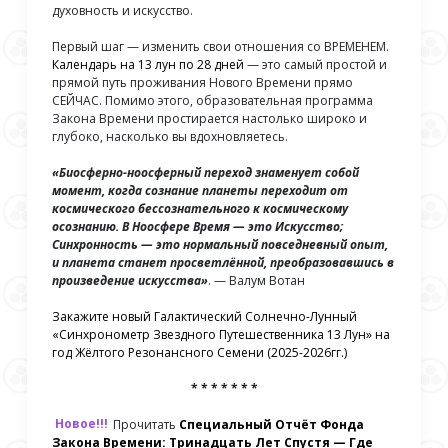
духовность и искусство.
Первый шаг — изменить свои отношения со ВРЕМЕНЕМ.
Календарь
на
13 лун по 28 дней
— это самый простой и
прямой путь проживания Нового Времени прямо
СЕЙЧАС. Помимо этого, образовательная программа
Закона Времени простирается настолько широко и
глубоко, насколько вы вдохновляетесь.
«Биосферно-ноосферный переход знаменует собой
момент, когда сознание планеты переходит от
космического бессознательного к космическому
осознанию. В Ноосфере Время — это Искусство;
Синхронность — это нормальный повседневный опыт,
и планета станет просветлённой, преобразовавшись в
произведение искусства»
. — Валум Вотан
Закажите новый Галактический Солнечно-Лунный
«Синхронометр Звездного Путешественника 13 Лун» на
год Жёлтого Резонансного Семени (2025-2026гг.)
* * * * * * *
Новое!!!
Прочитать
Специальный Отчёт Фонда
Закона Времени: Тринадцать Лет Спустя — Где