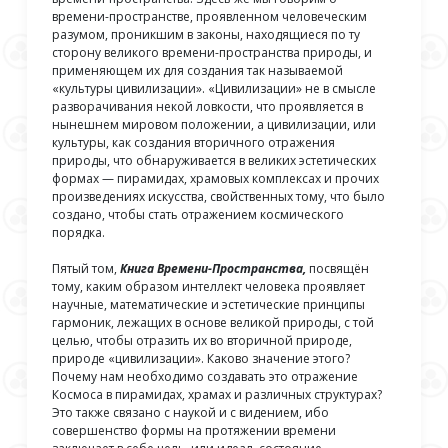
времени-пространстве, проявленном человеческим
разумом, проникшим в законы, находящиеся по ту
сторону великого времени-пространства природы, и
применяющем их для создания так называемой
«культуры цивилизации». «Цивилизации» не в смысле
разворачивания некой ловкости, что проявляется в
нынешнем мировом положении, а цивилизации, или
культуры, как создания вторичного отражения
природы, что обнаруживается в великих эстетических
формах — пирамидах, храмовых комплексах и прочих
произведениях искусства, свойственных тому, что было
создано, чтобы стать отражением космического
порядка.
Пятый том,
Книга Времени-Пространства,
посвящён
тому, каким образом интеллект человека проявляет
научные, математические и эстетические принципы
гармоник, лежащих в основе великой природы, с той
целью, чтобы отразить их во вторичной природе,
природе «цивилизации». Каково значение этого?
Почему нам необходимо создавать это отражение
Космоса в пирамидах, храмах и различных структурах?
Это также связано с наукой и с видением, ибо
совершенство формы на протяжении времени