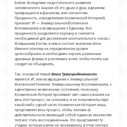
Бейли. Вследствие недостаточного развития
человеческого знания об эго души и духа, идеализм
превращается в фанатизм, или сектантство.
Преданность, определяемая Космической Историей,
признаёт УР — Универсальное/Вселенское
Вспоминание и возвращение к Единому. Вся
преданность разделяется поровну и считается
необходимой для достижения окончательного союза с
Всевышним Богом, в чём и состоит значение йоги.
Именно поэтому на определённом уровне
целесообразно и необходимо изучать различные
духовные формы и участвовать в них, чтобы понять как
следует их объединять.
Так, основной темой
Книги Трансцендентности
является УР, или возвращение к Универсальной/
Вселенской Религии, Универсальному Воспоминанию, к
единственно возможному состоянию, поскольку
Космическая История проливает свет самосознания на
весь этот процесс, не склоняясь и не покровительствуя
какой-либо одной части. Космическая История лишь
представляет весь процесс, чтобы человек (в
действительности являющий собой Адама во множестве
тел) мог стать воссоединённым. Это представляет ту
стадию, которая ранее не проживалась в этом секторе