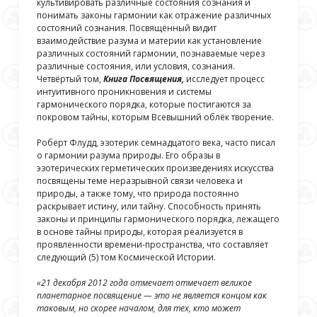
культивировать различные состояния сознания и
понимать законы гармонии как отражение различных
состояний сознания. Посвящённый видит
взаимодействие разума и материи как установление
различных состояний гармонии, познаваемые через
различные состояния, или условия, сознания.
Четвёртый том,
Книга Посвящения,
исследует процесс
интуитивного проникновения и системы
гармонического порядка, которые постигаются за
покровом тайны, которым Всевышний облёк творение.
Роберт Флудд, эзотерик семнадцатого века, часто писал
о гармонии разума природы. Его образы в
эзотерических герметических произведениях искусства
посвящены теме неразрывной связи человека и
природы, а также тому, что природа постоянно
раскрывает истину, или тайну. Способность принять
законы и принципы гармонического порядка, лежащего
в основе тайны природы, которая реализуется в
проявленности времени-пространства, что составляет
следующий (5) том Космической Истории.
«21 декабря 2012 года отмечает отмечает великое
планетарное посвящение — это не является концом как
таковым, но скорее началом, для тех, кто может