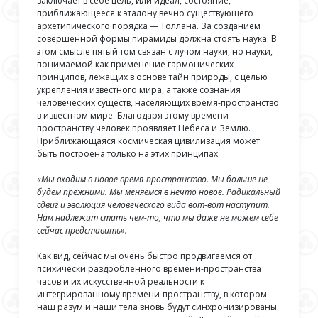
заключает в себе цель, или идеал, состояние,
приближающееся к эталону вечно существующего
архетипического порядка — Толлана. За созданием
совершенной формы пирамиды должна стоять наука. В
этом смысле пятый том связан с лучом науки, но науки,
понимаемой как применение гармонических
принципов, лежащих в основе тайн природы, с целью
укрепления известного мира, а также сознания
человеческих существ, населяющих время-пространство
в известном мире. Благодаря этому времени-
пространству человек проявляет Небеса и Землю.
Приближающаяся космическая цивилизация может
быть построена только на этих принципах.
«
Мы входим в новое время-пространство. Мы больше не
будем прежними. Мы меняемся в нечто новое. Радикальный
сдвиг и эволюция человеческого вида вот-вот наступит.
Нам надлежит стать чем-то, что мы даже не можем себе
сейчас представить».
Как вид, сейчас мы очень быстро продвигаемся от
психически раздробленного времени-пространства
часов и их искусственной реальности к
интегрированному времени-пространству, в котором
наш разум и наши тела вновь будут синхронизированы