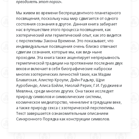
преодолеть этот порог».
Мы живем во времени беспрецедентного планетарного
посвящения, поскольку наш мир сдвигается от одного
состояния сознания в другое. Данная книга забирает
нас в путешествие этого процесса посвящения, как
эзотерический или герметический опыт, как это видится
с перспективы Закона Времени. Это показывает, что
индивидуальные посвящения очень близко отвечают
сдвигам сознания, которые мы, как вид» ныне
проходим. Эта книга также акцентирует непрерывность
герметической традиции на протяжении последних двух
веков и включает в себя биографические наброски
многих эзотерических личностей таких, как Мадам
Блаватская, Алистер Кроули, Дэйн Радьяр, Щри
Ауробиндо, Алиса Бэйли, Ниолай Рерих, Г.И. Гурджиев и
Мевляна, среди многих других. Она также исследует
природу символов и символические системы,
космическое медиаторство, ченнелинг в грядущем веке,
а также природу секса с эзотерической перспективы.
Текст завершается ознакомительным описанием
Синхронного Порядка как конструкции символов.