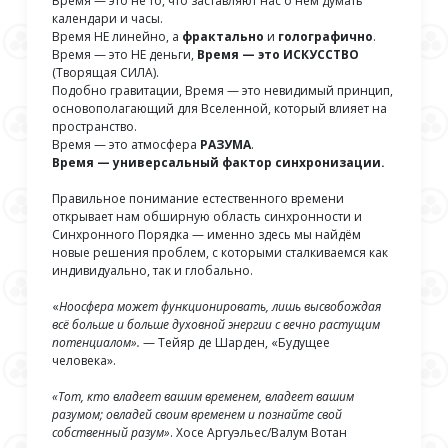
Время — это не то, что заставляют нас о нём думать
календари и часы.
Время НЕ линейно, а
фрактально
и
голографично
.
Время — это НЕ деньги,
Время — это ИСКУССТВО
(Творящая СИЛА).
Подобно гравитации, Время — это невидимый принцип,
основополагающий для Вселенной, который влияет на
пространство.
Время — это атмосфера
РАЗУМА
.
Время — универсальный фактор синхронизации.
Правильное понимание естественного времени
открывает нам обширную область синхронности и
Синхронного Порядка — именно здесь мы найдём
новые решения проблем, с которыми сталкиваемся как
индивидуально, так и глобально.
«
Ноосфера может функционировать, лишь высвобождая
всё больше и больше духовной энергии с вечно растущим
потенциалом».
— Тейяр де Шарден, «Будущее
человека».
«Тот, кто владеет вашим временем, владеет вашим
разумом; овладей своим временем и познайте свой
собственный разум»
. Хосе Аргуэльес/Валум Вотан