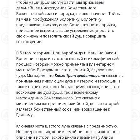
чтобы наши души могли расти, мы призываем
дальнейшее нисхождение Божественного,
Божественной силы и порядка, таково значение Тайны
Камня и пробуждения Болонтику. Болонтику
представляют нисхождение Божественного порядка,
призванное встретить наше устремление упростить
свою жизнь и позволить своей душе совершить
восхождение.
Об этом говорили Шри Ауробондо и Мать, но Закон
Времени создал из этого истинный психомифический
процесс, который можно применять в планетарном
масштабе. В результате этого произойдёт духовное
чудо. Мы видим, что
Книга Трансцендентности
связана с
пониманием инволюции духа в материю и эволюции, а
также техниками, способствующими восхождению, как
восхождению духа души, так и вселенскому
нисхождению Божественного. Это связано с
мистическим восприятием, или йогой, целью которой
является божественный союз, или возвращение к
Единому.
Ключевая нота шестого луча связана с преданностью.
Но преданностью, понимаемой не так, как изложено в
описании исторического цикла идеализма у Алисы