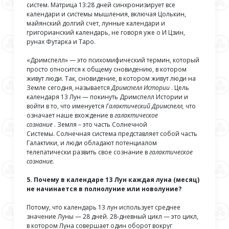
систем. Матрица 13:28 дней синхронизирует все
календари и системы мышления, включая Цолькин,
майянский долгий счет, лунные календари и
григорианский календарь, не говоря уже о И Цзин,
рунах Футарка и Таро.
«Дримспелл» — это психомифический термин, который
просто относится к общему сновидению, в котором
живут люди. Так, сновидение, в котором живут люди на
Земле сегодня, называется
Дримспелл ​​Истории
. Цель
календаря 13 Лун — покинуть Дримспелл ​​Истории и
войти в то, что именуется
Галактический Дримспелл,
что
означает наше вхождение в
галактическое
сознание
. Земля – ​​это часть Солнечной
Системы. Солнечная система представляет собой часть
Галактики, и люди обладают потенциалом
телепатически развить свое сознание в
галактическое
сознание.
5. Почему в календаре 13 Лун каждая луна (месяц)
не начинается в полнолуние или новолуние?
Потому, что календарь 13 лун использует среднее
значение Луны — 28 дней. 28-дневный цикл — это цикл,
в котором Луна совершает один оборот вокруг