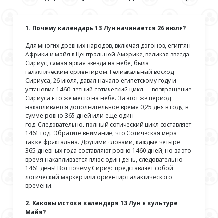
1. Почему календарь 13 Лун начинается 26 июля?
Для многих древних народов, включая догонов, египтян
Африки и майя в Центральной Америке, великая звезда
Сириус, самая яркая звезда на небе, была
галактическим ориентиром. Гелиакальный восход
Сириуса, 26 июля, давал начало египетскому году и
установил 1460-летний сотический цикл — возвращение
Сириуса в то же место на небе. За этот же период
накапливается дополнительное время 0,25 дня в году, в
сумме ровно 365 дней или еще один
год. Следовательно, полный сотический цикл составляет
1461 год. Обратите внимание, что Сотическая мера
также фрактальна. Другими словами, каждые четыре
365-дневных года составляют ровно 1460 дней, но за это
время накапливается плюс один день, следовательно —
1461 день! Вот почему Сириус представляет собой
логический маркер или ориентир галактического
времени.
2. Каковы истоки календаря 13 Лун в культуре
Майя?