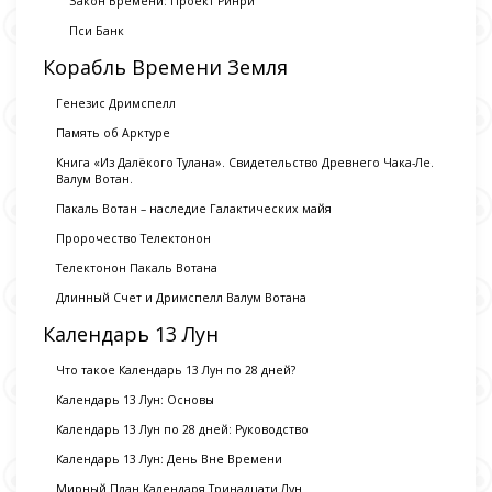
Закон Времени: Проект Ринри
Пси Банк
Корабль Времени Земля
Генезис Дримспелл
Память об Арктуре
Книга «Из Далёкого Тулана». Свидетельство Древнего Чака-Ле.
Валум Вотан.
Пакаль Вотан – наследие Галактических майя
Пророчество Телектонон
Телектонон Пакаль Вотана
Длинный Счет и Дримспелл Валум Вотана
Календарь 13 Лун
Что такое Календарь 13 Лун по 28 дней?
Календарь 13 Лун: Основы
Календарь 13 Лун по 28 дней: Руководство
Календарь 13 Лун: День Вне Времени
Мирный План Календаря Тринадцати Лун