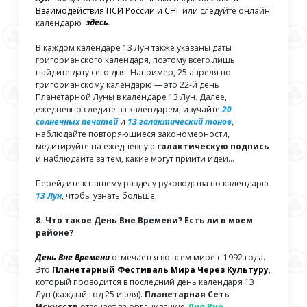
Взаимодействия ПСИ России и СНГ
или следуйте онлайн
календарю
здесь
.
В каждом календаре 13 Лун также указаны даты
григорианского календаря, поэтому всего лишь
найдите дату сего дня. Например, 25 апреля по
григорианскому календарю — это 22-й день
Планетарной Луны в календаре 13 Лун. Далее,
ежедневно следите за календарем, изучайте
20
солнечных печате
й
и
13 галактический тонов
,
наблюдайте повторяющиеся закономерности,
медитируйте на ежедневную
галактическую подпись
и наблюдайте за тем, какие могут прийти идеи…
Перейдите к нашему разделу руководства по календарю
13 Лун
,
чтобы узнать больше.
8. Что такое День Вне Времени? Есть ли в моем
районе?
День Вне Времени
отмечается во всем мире с 1992 года.
Это
Планетарный Фестиваль Мира Через Культуру
,
который проводится в последний день календаря 13
Лун (каждый год 25 июля).
Планетарная Сеть
Искусств
отвечает за организацию
Дня Вне