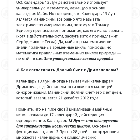
Uc). Календарь 13 Лун действительно использует
универсальную математику, лежащую в основе
календаря Майя. Но говорить, что Календарь 13 Лун
является майянским, все равно что называть
электричество американским, потому что Томасу
Эдисону приписывают понимание, как его использовать
(хотя в действительности, заслуга в этом принадлежит
Сербу, Николе Тесла). Да, майянцы математически
знали правильные временные циклы природы, но
математика правильных временных циклов природы —
не майянская.
Это универсальные законы природы
.
4. Как согласовать Долгий Счет с Дримспеллом?
Календарь 13 Лун, иногда называемый календарем
Дримспелл, в действительности является матрицей
синхронизации. Майянский Долгий Счет- это счет дней,
который завершается 21 декабря 2012 года.
Помните, что на пике своей цивилизации майянцы
использовали до 17 календарей, действующих
одновременно. Календарь
13 Лун — это инструмент
для синхронизации космических циклов
. Основная
функция календаря 13 Лун по 28 дней — координация
множества календарных и символических