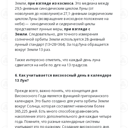
Земли,
при взгляде из космоса
. Это медиана между
29,5-дневным синодическим циклом Луны (от
новолуния до новолуния) и 27,1-дневным сидерическим
циклом Луны (возвращение в исходное положение на
небе) — синодический и сидерический циклы
представляют лунные меры,
при взгляде с
Земли
. Следовательно, для точного измерения
солнечной орбиты Земли используется 28-дневный
лунный стандарт (13×28=364). За год Луна обращается
вокруг Земли 13 раз.
Также интересно отметить, что каждый день луна
сдвигается на небе по дуге на 13 градусов.
6. Как учитывается високосный день в календаре
13 Лун?
Прежде всего, важно понять, что концепция дня
Високосного Года является функцией григорианского
календаря. Это было создано для учета орбиты Земли
вокруг Солнца, которая составляет немногим более
365,225 дней. Есть много способов уравновесить
накопление этого дополнительного дня каждые четыре
года. Помните, что разные календарные системы
учитывают это по-разному. Создание високосного дня,