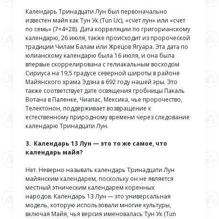
Календарь Тринадцати Лун был первоначально
известен майя как Тун Ук (Tun Uc), «счет лун» или «счет
по семь» (7×4=28). Дата корреляции по григорианскому
календарю, 26 июля, также происходит из пророческой
традиции Чилам Балам или Жрецов Ягуара. Эта дата по
юлианскому календарю была 16 июля, и она была
впервые скоррелирована с гелиакальным восходом
Сириуса на 19,5 градусе северной широты в районе
Майянского храма Эдзна в 692 году нашей эры. Это
также соответствует дате освящения гробницы Пакаль
Вотана в Паленке, Чиапас, Мексика, чье пророчество,
Телектонон, поддерживает возвращение к
естественному природному времени через следование
календарю Тринадцати Лун.
3. Календарь 13 Лун — это то же самое, что
календарь майя?
Нет. Неверно называть календарь Тринадцати Лун
майянским календарем
,
поскольку он не является
местный этническим календарем коренных
народов. Календарь 13 Лун — это универсальная
модель, которую использовали многие культуры,
включая Майя, чья версия именовалась Тун Ук (Tun