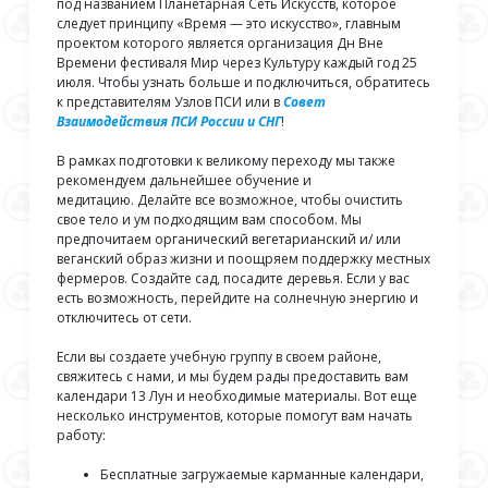
под названием Планетарная Сеть Искусств, которое
следует принципу «Время — это искусство», главным
проектом которого является организация Дн Вне
Времени фестиваля Мир через Культуру каждый год 25
июля. Чтобы узнать больше и подключиться, обратитесь
к представителям Узлов ПСИ или в
Совет
Взаимодействия ПСИ России и СНГ
!
В рамках подготовки к великому переходу мы также
рекомендуем дальнейшее обучение и
медитацию. Делайте все возможное, чтобы очистить
свое тело и ум подходящим вам способом. Мы
предпочитаем органический вегетарианский и/ или
веганский образ жизни и поощряем поддержку местных
фермеров. Создайте сад, посадите деревья. Если у вас
есть возможность, перейдите на солнечную энергию и
отключитесь от сети.
Если вы создаете учебную группу в своем районе,
свяжитесь с нами, и мы будем рады предоставить вам
календари 13 Лун и необходимые материалы. Вот еще
несколько инструментов, которые помогут вам начать
работу:
Бесплатные загружаемые карманные календари,