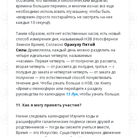
осознаем, что являемся биологическим видом во
времена больших перемен, и многим из нас все еще
необходимо использовать эту машину, чтобы быть
«вовремя» (просто постарайтесь не смотреть на нее
каждые 10 секунд!).
Таким образом, хотя нет естественных часов, есть новый
способ измерения дня, называемый НЗВ (Ноосферное
Земное Время). Согласно
Оракулу Пятой
Силы
Дримспелла, каждый день можно разделить на
четыре идеальных четверти, называемых
«часами». Первая четверть — от полуночи до рассвета,
вторая четверть — от рассвета до полудня, третья — с
полудня до заката и четвертая четверть — от заката до
полуночи — это естественный способ почувствовать
течение дня. Чтобы узнать больше о НЗВ, см. Книгу
«
Время и техносфера»
или перейдите к разделу
руководства по календарю
13 Лун
,
чтобы узнать больше.
11. Как я могу принять участие?
Начни следовать календарю! Изучите коды и
расшифруйте галактические подписи своих друзей и
родственников — тогда вы сможете учиться вместе,
Время — это Искусство. Существует всемирное движение