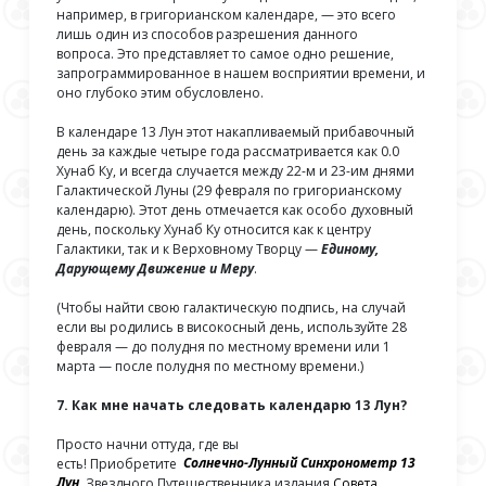
например, в григорианском календаре, — это всего
лишь один из способов разрешения данного
вопроса. Это представляет то самое одно решение,
запрограммированное в нашем восприятии времени, и
оно глубоко этим обусловлено.
В календаре 13 Лун этот накапливаемый прибавочный
день за каждые четыре года рассматривается как 0.0
Хунаб Ку, и всегда случается между 22-м и 23-им днями
Галактической Луны (29 февраля по григорианскому
календарю). Этот день отмечается как особо духовный
день, поскольку Хунаб Ку относится как к центру
Галактики, так и к Верховному Творцу —
Единому,
Дарующему Движение и Меру
.
(Чтобы найти свою галактическую подпись, на случай
если вы родились в високосный день, используйте 28
февраля — до полудня по местному времени или 1
марта — после полудня по местному времени.)
7. Как мне начать следовать календарю 13 Лун?
Просто начни оттуда, где вы
есть! Приобретите
Солнечно-Лунный Синхронометр 13
Лун
Звездного Путешественника издания
Совета