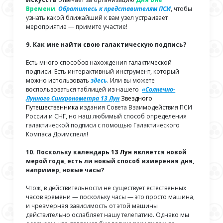
Времени
.
Обратитесь к представителям ПСИ
,
чтобы
узнать какой ближайший к вам узел устраивает
мероприятие — примите участие!
9. Как мне найти свою галактическую подпись?
Есть много способов нахождения галактической
подписи. Есть интерактивный инструмент, который
можно использовать
здесь
. Или вы можете
воспользоваться таблицей из нашего
«Солнечно-
Лунного Синхронометра 13 Лун
Звездного
Путешественника
издания Совета Взаимодействия ПСИ
России и СНГ, но наш любимый способ определения
галактической подписи с помощью Галактического
Компаса Дримспелл!
10. Поскольку календарь
13 Лун
является новой
мерой года, есть ли новый способ измерения дня,
например, новые часы?
Чтож, в действительности не существует естественных
часов времени — поскольку часы — это просто машина,
и чрезмерная зависимость от этой машины
действительно ослабляет нашу телепатию. Однако мы