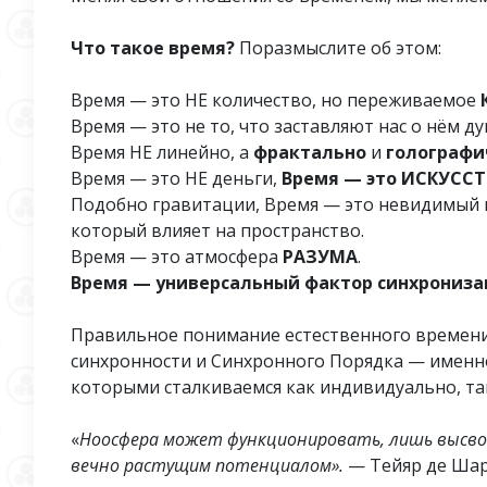
Что такое время?
Поразмыслите об этом:
Время — это НЕ количество, но переживаемое
Время — это не то, что заставляют нас о нём д
Время НЕ линейно, а
фрактально
и
голографи
Время — это НЕ деньги,
Время — это ИСКУСС
Подобно гравитации, Время — это невидимый 
который влияет на пространство.
Время — это атмосфера
РАЗУМА
.
Время — универсальный фактор синхрониза
Правильное понимание естественного времен
синхронности и Синхронного Порядка — именно
которыми сталкиваемся как индивидуально, так
«
Ноосфера может функционировать, лишь высвоб
вечно растущим потенциалом».
— Тейяр де Шар