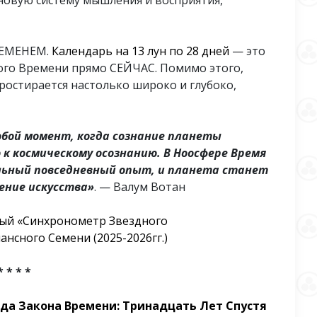
новую систему мышления и восприятия,
РЕМЕНЕМ.
Календарь
на
13 лун по 28 дней
— это
ого Времени прямо СЕЙЧАС. Помимо этого,
остирается настолько широко и глубоко,
обой момент, когда сознание планеты
 к космическому осознанию. В Ноосфере Время
льный повседневный опыт, и планета станет
ение искусства»
. — Валум Вотан
ый «Синхронометр Звездного
нсного Семени (2025-2026гг.)
* * * *
а Закона Времени: Тринадцать Лет Спустя