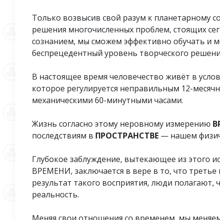
Только возвысив свой разум к планетарному с
решения многочисленных проблем, стоящих сег
сознанием, мы сможем эффективно обучать и м
беспрецедентный уровень творческого решени
В настоящее время человечество живёт в услов
которое регулируется неправильным 12-месяч
механическими 60-минутными часами.
Жизнь согласно этому неровному измерению
В
последствиям в
ПРОСТРАНСТВЕ
— нашем физич
Глубокое заблуждение, вытекающее из этого и
ВРЕМЕНИ, заключается в вере в то, что треть
результат такого восприятия, люди полагают, 
реальность.
Меняя свои отношения со временем, мы меняем